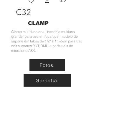
C32
CLAMP
Clamp multifuncional, bandeja multiuso
grande, para uso em qualquer modelo de
suporte em tubos de 1/2" à 1", ideal para uso
nos suportes PNT, BMU e pedestais de
microfone ASK.
Fotos
Garantia