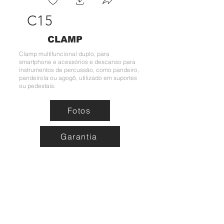
C15
CLAMP
Clamp multifuncional duplo, para
smartphone e acessórios e descanso para
instrumentos de percussão, como pandeiro,
pandeirola ou agogô, utilizado em suportes
ou pedestais.
Fotos
Garantia