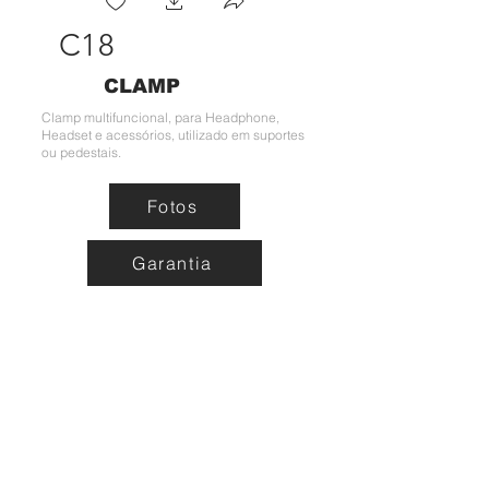
C18
CLAMP
Clamp multifuncional, para Headphone,
Headset e acessórios, utilizado em suportes
ou pedestais.
Fotos
Garantia