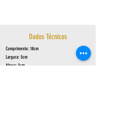
Dados Técnicos
Comprimento: 18cm
Largura: 5cm
Altura: 3cm
Peso: 0,126Kg
Av. Arthur Sebastião de Toledo Ribas, 1124
- Cantagalo | Três Rios – RJ,
25803-060
|
sac@ask.ind.br
| Tel/Fax:
(24) 2251-7050