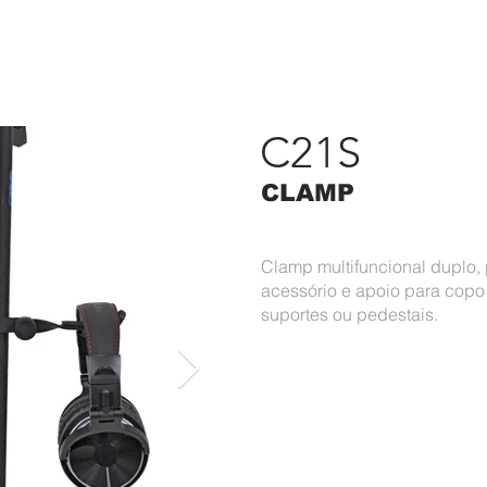
RODUTOS
PORTFÓLIO
ASK
CONTATO
#APAIXONAD
C21S
CLAMP
Clamp multifuncional duplo
acessório e apoio para copo
suportes ou pedestais.