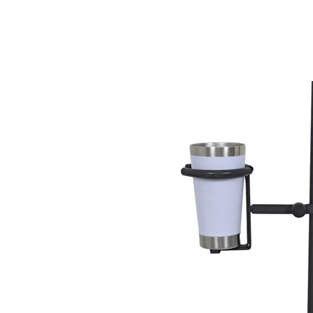
INÍCIO
P