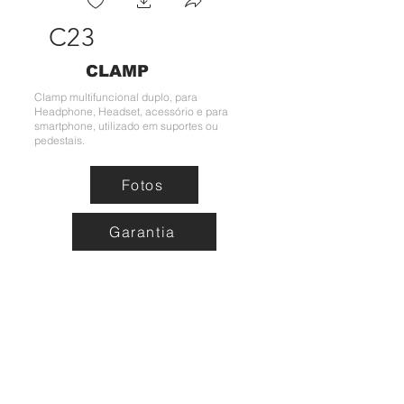
C23
CLAMP
Clamp multifuncional duplo, para
Headphone, Headset, acessório e para
smartphone, utilizado em suportes ou
pedestais.
Fotos
Garantia