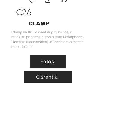
C26
CLAMP
Clamp multifuncional duplo, bandeja
multiuso pequena e apoio para Headphone,
Headset e acessórios, utilizado em suportes
ou pedestais.
Fotos
Garantia