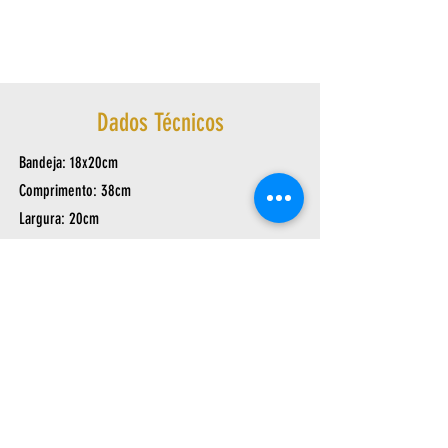
Dados Técnicos
Bandeja: 18x20cm
Comprimento: 38cm
Largura: 20cm
Altura: 12cm
Peso: 0,625Kg
Av. Arthur Sebastião de Toledo Ribas, 1124
- Cantagalo | Três Rios – RJ,
25803-060
|
sac@ask.ind.br
| Tel/Fax:
(24) 2251-7050