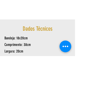
Dados Técnicos
Bandeja: 18x20cm
Comprimento: 38cm
Largura: 20cm
Altura: 12cm
Peso: 0,625Kg
Av. Arthur Sebastião de Toledo Ribas, 1124
- Cantagalo | Três Rios – RJ,
25803-060
|
sac@ask.ind.br
| Tel/Fax:
(24) 2251-7050