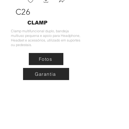
C26
CLAMP
Clamp multifuncional duplo, bandeja
multiuso pequena e apoio para Headphone,
Headset e acessórios, utilizado em suportes
ou pedestais.
Fotos
Garantia