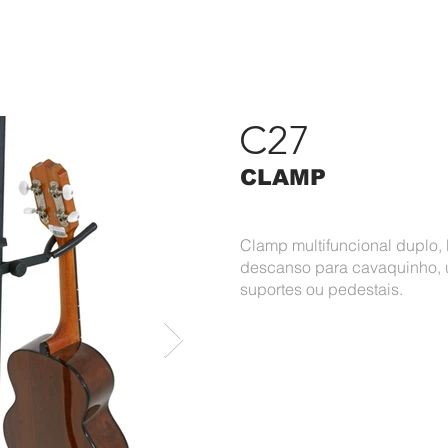
RODUTOS
PORTFÓLIO
ASK
CONTATO
#APAIXONAD
C27
CLAMP
Clamp multifuncional duplo,
descanso para cavaquinho, uk
suportes ou pedestais.