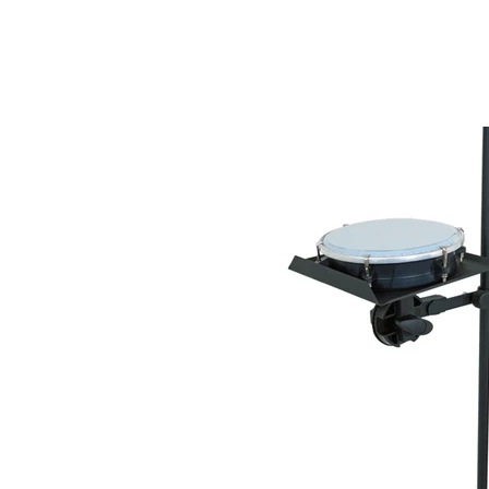
INÍCIO
P