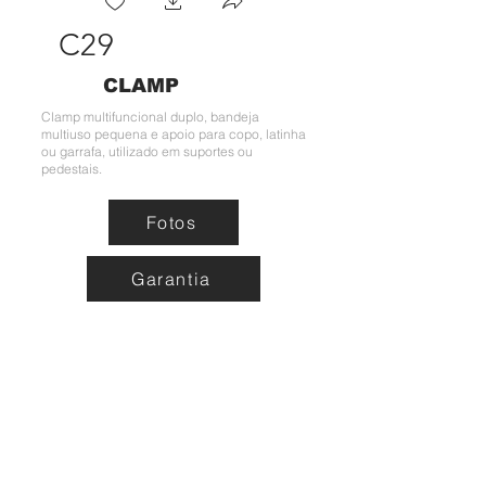
C29
CLAMP
Clamp multifuncional duplo, bandeja
multiuso pequena e apoio para copo, latinha
ou garrafa, utilizado em suportes ou
pedestais.
Fotos
Garantia