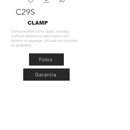
C29S
CLAMP
Clamp multifuncional duplo, bandeja
multiuso pequena e apoio para copo
térmico ou squeeze, utilizado em suportes
ou pedestais.
Fotos
Garantia