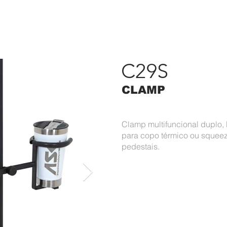
RODUTOS
PORTFÓLIO
ASK
CONTATO
#APAIXONAD
C29S
CLAMP
Clamp multifuncional duplo,
para copo térmico ou squeez
pedestais.