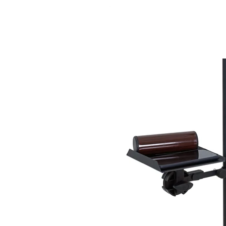
INÍCIO
P