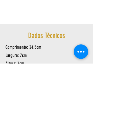
Dados Técnicos
Comprimento: 34,5cm
Largura: 7cm
Altura: 7cm
Peso: 0,235Kg
Av. Arthur Sebastião de Toledo Ribas, 1124
- Cantagalo | Três Rios – RJ,
25803-060
|
sac@ask.ind.br
| Tel/Fax:
(24) 2251-7050