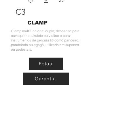
C3
CLAMP
Clamp multifuncional duplo, descanso para
cavaquinho, ukulele ou violino e para
instrumentos de percussão como pandeiro,
pandeirola ou agogô, utilizado em suportes
ou pedestais.
Fotos
Garantia