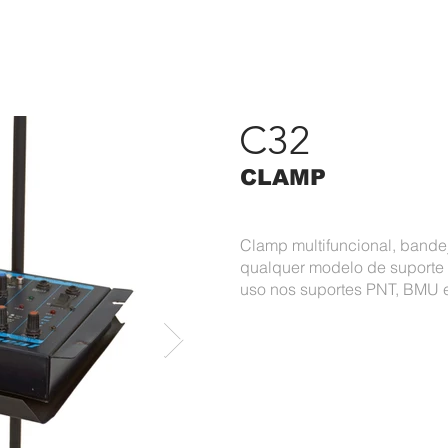
RODUTOS
PORTFÓLIO
ASK
CONTATO
#APAIXONAD
C32
CLAMP
Clamp multifuncional, bande
qualquer modelo de suporte e
uso nos suportes PNT, BMU 