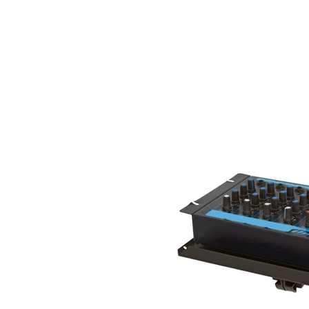
INÍCIO
P