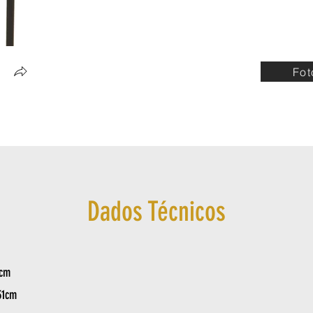
Fot
Dados Técnicos
8cm
31cm