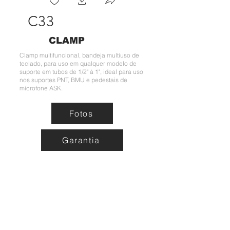
C33
CLAMP
Clamp multifuncional, bandeja multiuso de
teclado, para uso em qualquer modelo de
suporte em tubos de 1/2" à 1", ideal para uso
nos suportes PNT, BMU e pedestais de
microfone ASK.
Fotos
Garantia