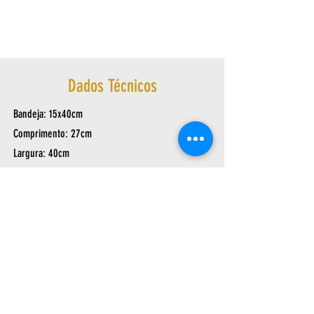
Dados Técnicos
Bandeja: 15x40cm
Comprimento: 27cm
Largura: 40cm
Altura: 12cm
Peso: 0,730Kg
Av. Arthur Sebastião de Toledo Ribas, 1124
- Cantagalo | Três Rios – RJ,
25803-060
|
sac@ask.ind.br
| Tel/Fax:
(24) 2251-7050