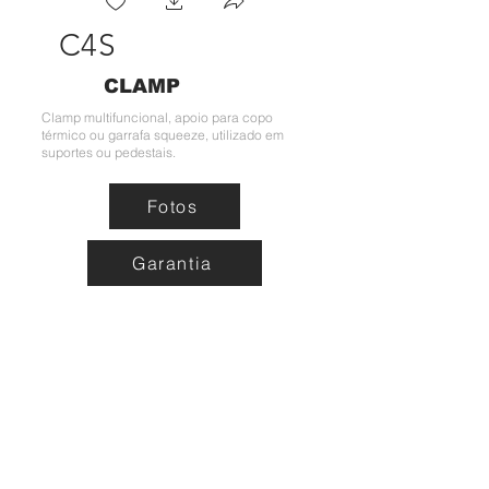
C4S
CLAMP
Clamp multifuncional, apoio para copo
térmico ou garrafa squeeze, utilizado em
suportes ou pedestais.
Fotos
Garantia