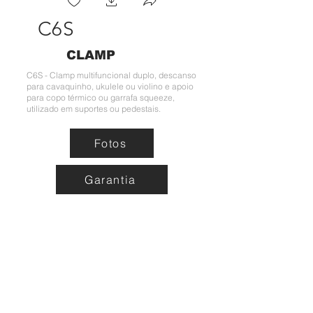
C6S
CLAMP
C6S - Clamp multifuncional duplo, descanso
para cavaquinho, ukulele ou violino e apoio
para copo térmico ou garrafa squeeze,
utilizado em suportes ou pedestais.
Fotos
Garantia