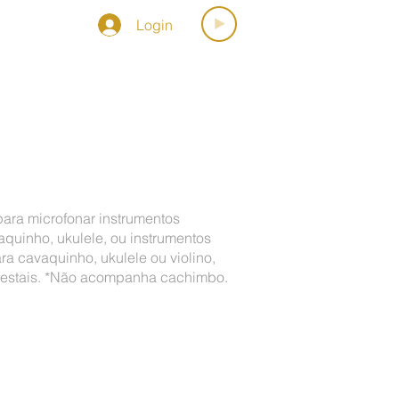
Login
OSPORMUSICA
para microfonar instrumentos
quinho, ukulele, ou instrumentos
a cavaquinho, ukulele ou violino,
edestais. *Não acompanha cachimbo.