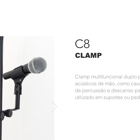
RODUTOS
PORTFÓLIO
ASK
CONTATO
#APAIXONAD
C8
CLAMP
Clamp multifuncional duplo 
acústicos de mão, como cava
de percussão e descanso par
utilizado em suportes ou p