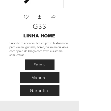
G3S
LINHA HOME
Suporte residencial básico preto texturizado
para violão, guitarra, baixo, baixolão ou viola,
com apoio de braço com trava e sistema
semi-retrátil.
Fotos
Manual
Garantia