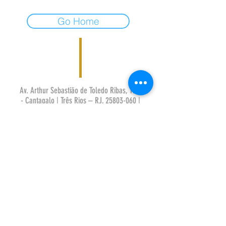
Go Home
Av. Arthur Sebastião de Toledo Ribas, 1124
- Cantagalo | Três Rios – RJ,
25803-060
|
sac@ask.ind.br
| Tel/Fax:
(24) 2251-7050
POLÍTICA DE PRIVACIDADE
POLÍTICA DE COOKIES
TERMO DE GARANTIA
© 2023 por 3C.