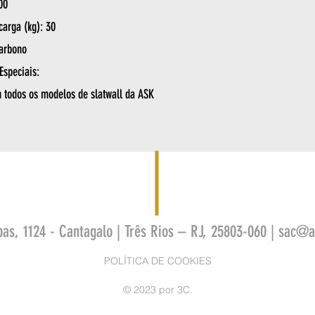
00
carga (kg): 30
Carbono
Especiais:
 todos os modelos de slatwall da ASK
bas, 1124 - Cantagalo | Três Rios – RJ, 25803-060 |
sac@as
POLÍTICA DE COOKIES
© 2023 por 3C.