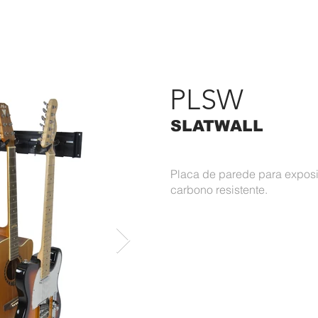
RODUTOS
PORTFÓLIO
ASK
CONTATO
#APAIXONAD
PLSW
SLATWALL
Placa de parede para exposit
carbono resistente.