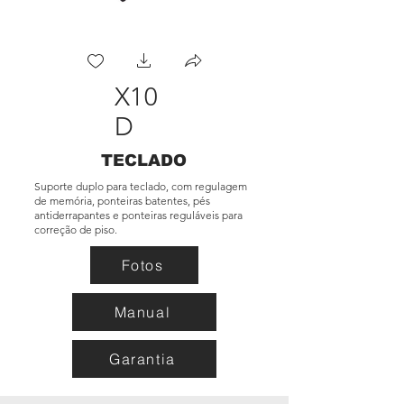
X10
D
TECLADO
Suporte duplo para teclado, com regulagem
de memória, ponteiras batentes, pés
antiderrapantes e ponteiras reguláveis para
correção de piso.
Fotos
Manual
Garantia